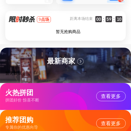
:
:
距离本场结束
00
59
10
9
点场
暂无抢购商品
最新商家
暂无数据！
火热拼团
查看更多
拼团好价 惊喜不断
推荐团购
查看更多
专属你的优惠向导