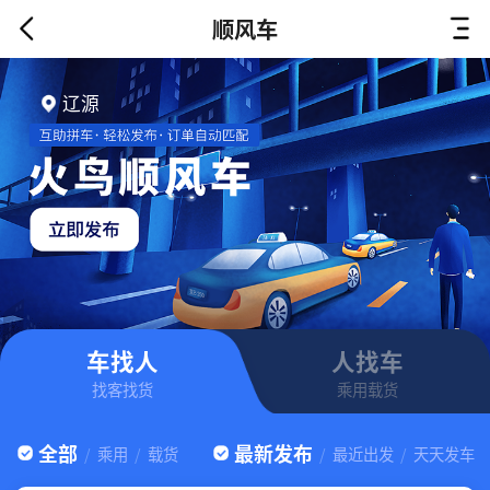
顺风车
辽源
车找人
人找车
找客找货
乘用载货
全部
最新发布
/
乘用
/
载货
/
最近出发
/
天天发车